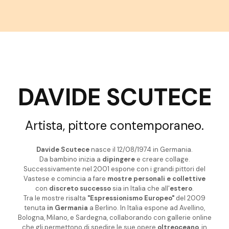
DAVIDE SCUTECE
Artista, pittore contemporaneo.
Davide Scutece
nasce il 12/08/1974 in Germania.
Da bambino inizia a
dipingere
e creare collage.
Successivamente nel 2001 espone con i grandi pittori del
Vastese e comincia a fare
mostre personali e collettive
con
discreto successo
sia in Italia che all'
estero
.
Tra le mostre risalta
"Espressionismo Europeo"
del 2009
tenuta
in Germania
a Berlino. In Italia espone ad Avellino,
Bologna, Milano, e Sardegna, collaborando con gallerie online
che gli permettono di spedire le sue opere
oltreoceano
, in