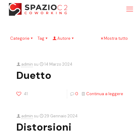
Categorie
Tag
Autore
Mostra tutto
admin
su
14 Marzo 2024
Duetto
41
0
Continua a leggere
admin
su
29 Gennaio 2024
Distorsioni